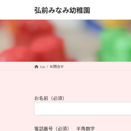
コ
ナ
弘前みなみ幼稚園
ン
ビ
テ
ゲ
ン
ー
ツ
シ
へ
ョ
ス
ン
キ
に
ッ
移
プ
動
top
お問合せ
お名前（必須）
電話番号（必須） 半角数字